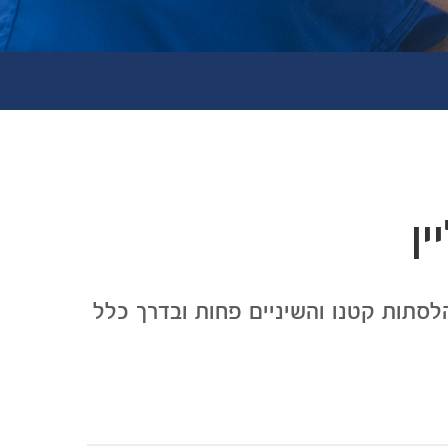
ן
עת בדרך כלל בגיל בין 18 עד 21. עם האבולוציה הלסתות קטנו והשיניים פחות ובדרך כלל