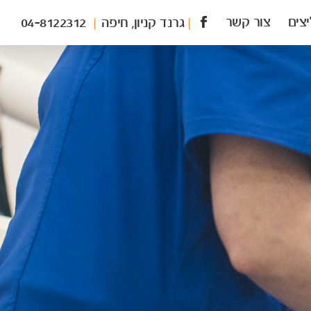
צים
צור קשר
לעמוד
גרנד קניון, חיפה
04-8122312
הפייסבוק
של
הילה
קליין